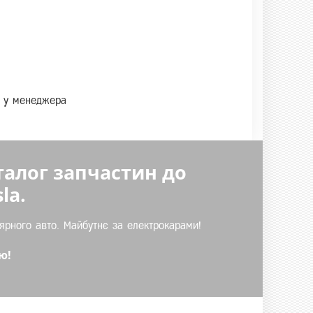
те у менеджера
талог запчастин до
la.
ярного авто. Майбутнє за електрокарами!
ю!