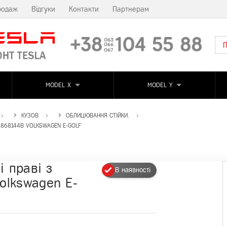
родаж
Відгуки
Контакти
Партнерам
MODEL X
MODEL Y
КУЗОВ
ОБЛИЦЮВАННЯ СТІЙКИ.
868144B VOLKSWAGEN E-GOLF
і праві з
В наявності
olkswagen E-