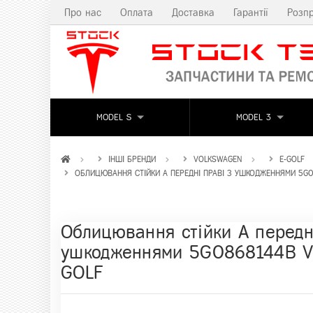
Про нас
Оплата
Доставка
Гарантії
Розп
MODEL S
MODEL 3
ІНШІ БРЕНДИ
VOLKSWAGEN
E-GOLF
ОБЛИЦЮВАННЯ СТІЙКИ А ПЕРЕДНІ ПРАВІ З УШКОДЖЕННЯМИ 5G0
Облицювання стійки А передн
ушкодженнями 5G0868144B V
GOLF