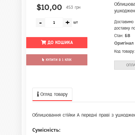
Облицюван
$10,00
453 грн
ушкоджен
-
+
Доставимо 
шт
доставку по
БВ
Стан:
ДО КОШИКА
Оригінал
Код товару
КУПИТИ В 1 КЛІК
ОПЛА
Огляд товару
Облицювання стійки А передні праві з ушкодж
Сумісність: