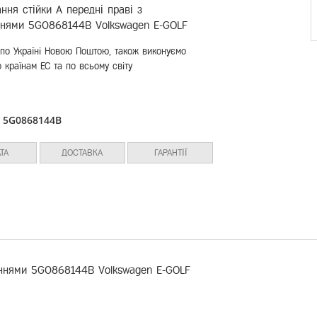
ня стійки А передні праві з
нями 5G0868144B Volkswagen E-GOLF
по Україні Новою Поштою, також виконуємо
 країнам ЕС та по всьому світу
5G0868144B
:
ТА
ДОСТАВКА
ГАРАНТІЇ
еннями 5G0868144B Volkswagen E-GOLF