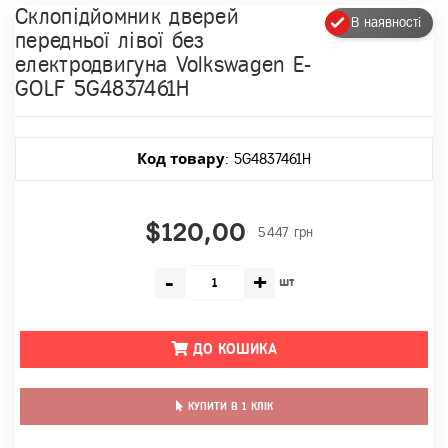
Склопідйомник дверей
В наявності
передньої лівої без
електродвигуна Volkswagen E-
GOLF 5G4837461H
Код товару
: 5G4837461H
$120,00
5447 грн
-
+
шт
ДО КОШИКА
КУПИТИ В 1 КЛІК