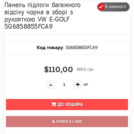
Панель підлоги багажного
В наявності
відсіку чорна в зборі з
рукояткою VW E-GOLF
5G6858855FCA9
Код товару
: 5G6858855FCA9
$110,00
4993 грн
-
+
шт
ДО КОШИКА
КУПИТИ В 1 КЛІК