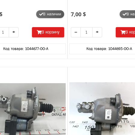
$
7,00 $
В наличии
В на
+
−
+
В корзину
В ко
Код товара: 1044677-00-A
Код товара: 1044693-00-A