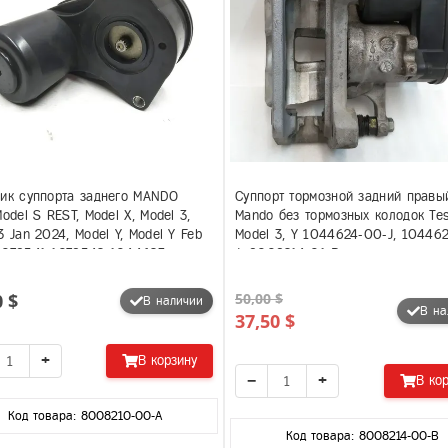
чик суппорта заднего MANDO
Суппорт тормозной задний правы
Model S REST, Model X, Model 3,
Mando без тормозных колодок Tes
3 Jan 2024, Model Y, Model Y Feb
Model 3, Y 1044624-00-J, 10446
1078541 1078542 1044623
J, 8008214-01-B
24
0 $
50,00 $
В наличии
В на
37,50 $
+
В корзину
−
+
В ко
Код товара: 8008210-00-A
Код товара: 8008214-00-B