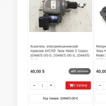
Усилитель электромеханический
Мотор
тормозов БУСТЕР Tesla Model 3 Classic
Tesla 
1044671-00-D, 1044671-00-G, 1044671-
Model 
99-F
2025 
10446
40,00 $
40,0
В наличии
−
+
−
В корзину
Код товара: 1044671-00-E