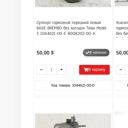
Суппорт тормозной передний левый
Усилит
BASE BREMBO без колодок Tesla Model
тормоз
3 1044621-00-E 8008202-00-A
без ба
3 104
50,00 $
50,0
В наличии
−
+
−
В корзину
Код товара: 1044621-00-D