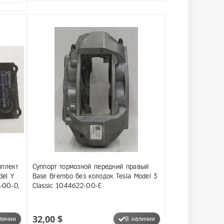
мплект
Суппорт тормозной передний правый
del Y
Base Brembo без колодок Tesla Model 3
-00-D,
Classic 1044622-00-E
32,00 $
личии
В наличии