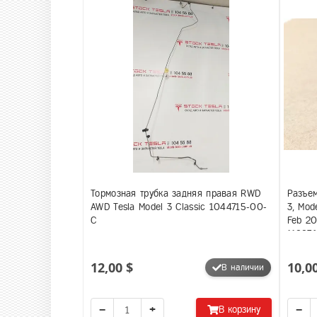
Тормозная трубка задняя правая RWD
Разъем
AWD Tesla Model 3 Classic 1044715-00-
3, Mod
C
Feb 2
118876
12,00 $
10,0
В наличии
−
+
−
В корзину