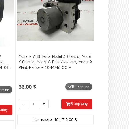
й
Модуль ABS Tesla Model 3 Classic, Model
la
Y Classic, Model S Plaid/Lazarus, Model X
24-01-
Plaid/Palisade 1044746-00-A
36,00 $
В наличии
личии
−
+
В корзину
рзину
Код товара: 1044745-00-B