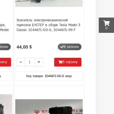
Усилитель электромеханический
оре,
тормозов БУСТЕР в сборе Tesla Model 3
0
 Model
Classic 1044671-00-G, 1044671-99-F
44,00 $
личии
В наличии
−
+
рзину
В корзину
y
Код товара: 1044671-00-D assy