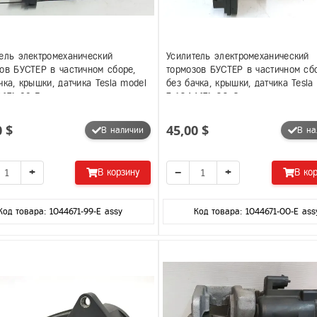
ель электромеханический
Усилитель электромеханический
ов БУСТЕР в частичном сборе,
тормозов БУСТЕР в частичном сб
чка, крышки, датчика Tesla model
без бачка, крышки, датчика Tesla
4671-99-F
3 1044671-00-G
0 $
45,00 $
В наличии
В на
+
−
+
В корзину
В ко
Код товара: 1044671-99-E assy
Код товара: 1044671-00-E ass