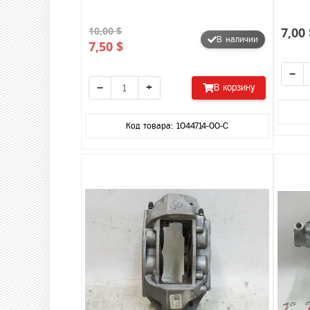
10,00 $
7,00 
В наличии
7,50 $
−
−
+
В корзину
Код товара: 1044714-00-C