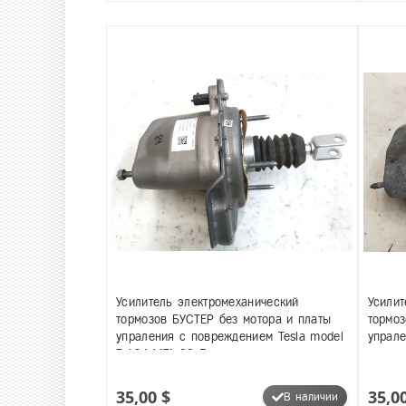
Усилитель электромеханический
Усилит
тормозов БУСТЕР без мотора и платы
тормоз
упраления с повреждением Tesla model
упрале
3 1044671-99-F
цилинд
10446
35,00 $
35,0
В наличии