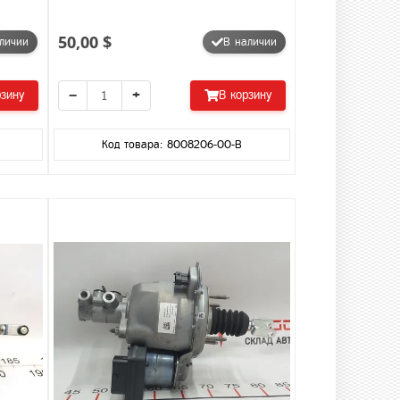
50,00 $
личии
В наличии
−
+
рзину
В корзину
Код товара: 8008206-00-B