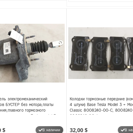
ель электромеханический
Колодки тормозные передние (ко
ов БУСТЕР без мотора,платы
4 штуки) Base Tesla Model 3 + Mo
ния,главного тормозного
Classic 8008240-00-C, 8008240
ра, некондиция Tesla model 3
8008240-00-A
71-99-F
0 $
32,00 $
В наличии
В на