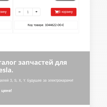
−
+
рзину
В корзину
Код товара: 1044622-00-E
талог запчастей для
sla.
лей 3, S, X, Y. Будущее за электрокарами!
 цене!