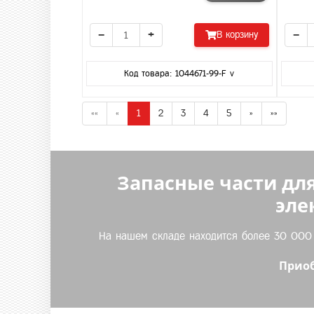
−
+
−
В корзину
Код товара: 1044671-99-F v
««
«
1
2
3
4
5
»
»»
Запасные части для
эле
На нашем складе находится более 30 000 т
Приоб