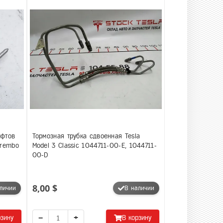
ифтов
Тормозная трубка сдвоенная Tesla
Brembo
Model 3 Classic 1044711-00-E, 1044711-
00-D
8,00 $
личии
В наличии
−
+
рзину
В корзину