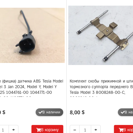
 (фишка) датчика ABS Tesla Model
Комплект скобы прижимной и шт
el 3 Jan 2024, Model Y, Model Y
тормозного суппорта переднего 
025 1044761-00 1044771-00
Tesla Model 3 8008248-00-C,
1-00 1188771-00
8008248-00-A
0 $
8,00 $
В наличии
В на
+
−
+
В корзину
В ко