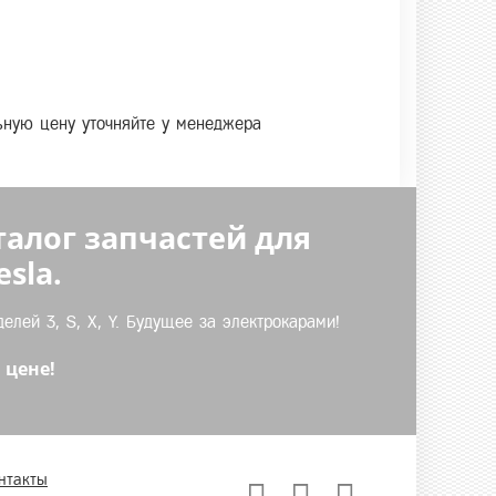
льную цену уточняйте у менеджера
талог запчастей для
sla.
лей 3, S, X, Y. Будущее за электрокарами!
 цене!
нтакты