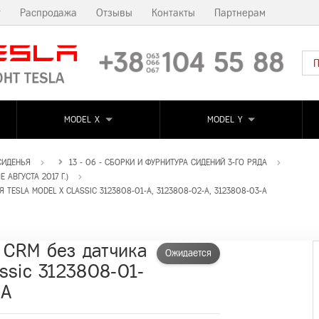
т
Распродажа
Отзывы
Контакты
Партнерам
MODEL X
MODEL Y
 СИДЕНЬЯ
13 - 06 - СБОРКИ И ФУРНИТУРА СИДЕНИЙ 3-ГО РЯДА
 АВГУСТА 2017 Г.)
TESLA MODEL X CLASSIC 3123808-01-A, 3123808-02-A, 3123808-03-A
 CRM без датчика
Ожидается
assic 3123808-01-
-A