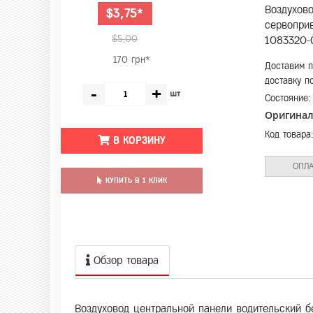
Воздухово
$3,75*
сервоприв
$5,00
1083320-
170 грн*
Доставим п
доставку п
-
+
шт
Состояние
Оригина
Код товара
В КОРЗИНУ
ОПЛА
КУПИТЬ В 1 КЛИК
Обзор товара
Воздуховод центральной панели водительский б