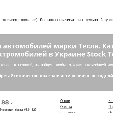
з стоимости доставки). Доставка оплачивается отдельно. Актуа
 автомобилей марки Тесла. Ка
ктромобилей в Украине Stock Te
оварных позиций, вы найдете любые з/ч для автомобилей моде
ретайте качественные запчасти по очень выгодной
5 88
О нас
Ко
Оплата
Па
 'Энергетик', боксы #824-827
Доставка
От