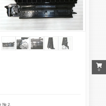
0
е № 2.