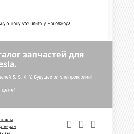
льную цену уточняйте у менеджера
талог запчастей для
sla.
лей 3, S, X, Y. Будущее за электрокарами!
 цене!
нтакты
ртнёрам
зывы