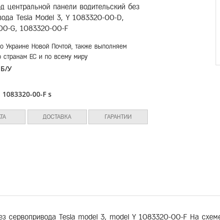
д центральной панели водительский без
ода Tesla Model 3, Y 1083320-00-D,
00-G, 1083320-00-F
о Украине Новой Почтой, также выполняем
о странам ЕС и по всему миру
Б/У
:
л
1083320-00-F s
:
ТА
ДОСТАВКА
ГАРАНТИИ
ез сервопривода Tesla model 3, model Y 1083320-00-F На схем