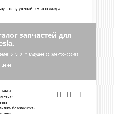
льную цену уточняйте у менеджера
талог запчастей для
sla.
лей 3, S, X, Y. Будущее за электрокарами!
 цене!
нтакты
ртнёрам
зывы
литика безопасности