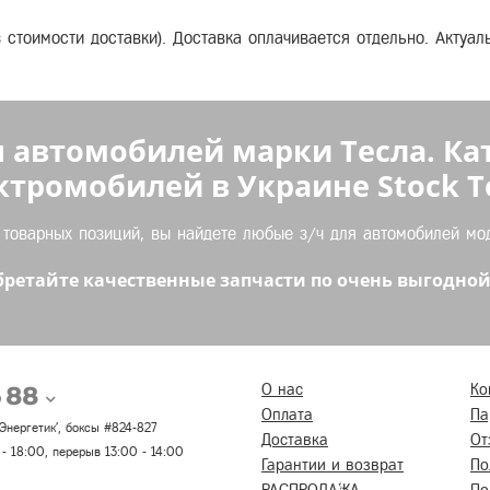
з стоимости доставки). Доставка оплачивается отдельно. Актуа
 автомобилей марки Тесла. Ка
ктромобилей в Украине Stock Te
оварных позиций, вы найдете любые з/ч для автомобилей моде
ретайте качественные запчасти по очень выгодной
5 88
О нас
Ко
Оплата
Па
 'Энергетик', боксы #824-827
Доставка
От
 - 18:00, перерыв 13:00 - 14:00
Гарантии и возврат
По