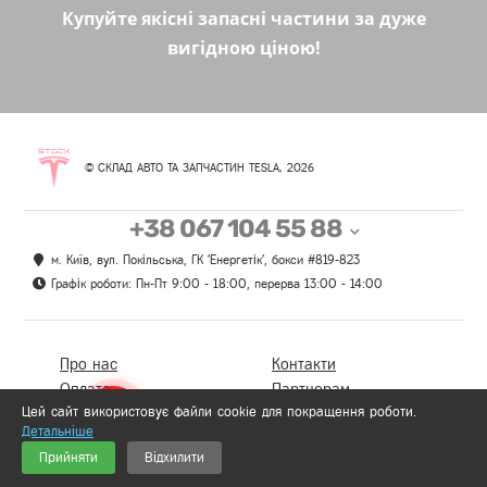
Купуйте якісні запасні частини за дуже
вигідною ціною!
© СКЛАД АВТО ТА ЗАПЧАСТИН TESLA, 2026
+38 067 104 55 88
м. Київ, вул. Покільська, ГК 'Енергетік', бокси #819-823
Графік роботи: Пн-Пт 9:00 - 18:00, перерва 13:00 - 14:00
Про нас
Контакти
Оплата
Партнерам
Цей сайт використовує файли cookie для покращення роботи.
Доставка
Відгуки
Детальніше
Гарантії та повернення
Політика Безпеки
0
Прийняти
Відхилити
Розпродаж
Політика конфіденційності