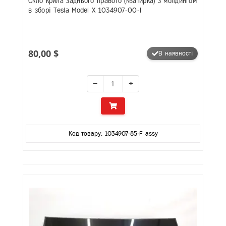
Скло крила заднього правого (кватирка) з молдингом
в зборі Tesla Model X 1034907-00-I
80,00 $
В наявності
−
+
Код товару: 1034907-85-F assy