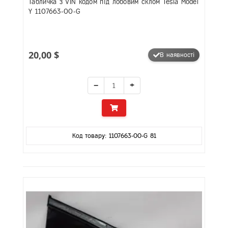
Табличка з VIN кодом під лобовим склом Tesla Model
Y 1107663-00-G
20,00 $
В наявності
−
+
Код товару: 1107663-00-G 81