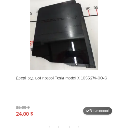
Двері задньої правої Tesla model X 1055274-00-G
32,00 $
В наявності
24,00 $