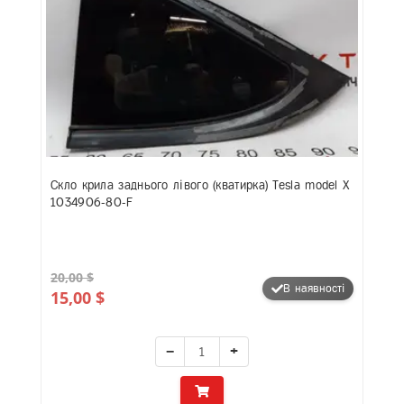
Скло крила заднього лівого (кватирка) Tesla model X
1034906-80-F
20,00 $
В наявності
15,00 $
−
+