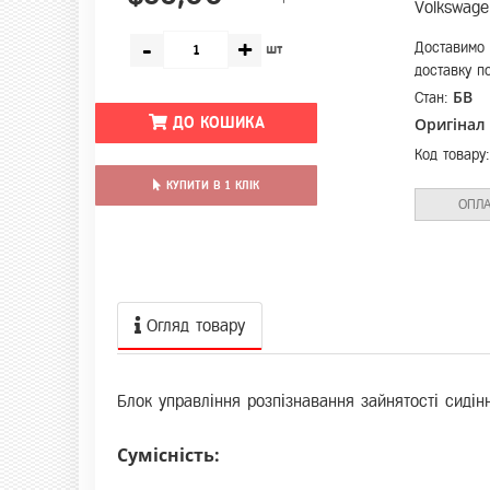
Volkswag
-
+
Доставимо 
шт
доставку по
БВ
Стан:
ДО КОШИКА
Оригінал
Код товару
КУПИТИ В 1 КЛІК
ОПЛА
Огляд товару
Блок управління розпізнавання зайнятості сид
Сумісність: