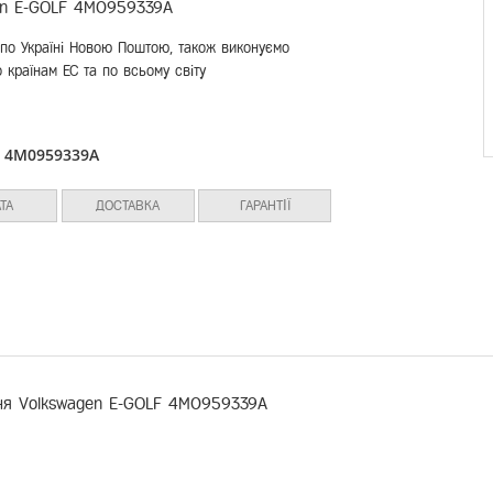
en E-GOLF 4M0959339A
по Україні Новою Поштою, також виконуємо
 країнам ЕС та по всьому світу
4M0959339A
:
ТА
ДОСТАВКА
ГАРАНТІЇ
іння Volkswagen E-GOLF 4M0959339A