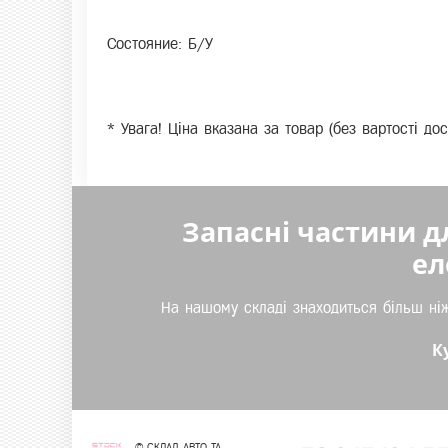
Состояние: Б/У
* Увага! Ціна вказана за товар (без вартості д
Запасні частини д
ел
На нашому складі знаходиться більш ніж
К
© СКЛАД АВТО ТА