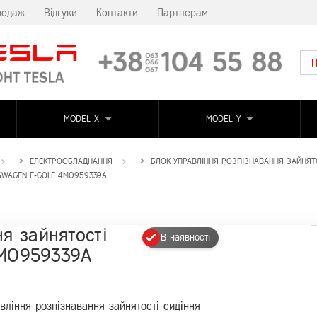
родаж
Відгуки
Контакти
Партнерам
MODEL X
MODEL Y
ЕЛЕКТРООБЛАДНАННЯ
БЛОК УПРАВЛІННЯ РОЗПІЗНАВАННЯ ЗАЙНЯТ
SWAGEN E-GOLF 4M0959339A
я зайнятості
В наявності
4M0959339A
вління розпізнавання зайнятості сидіння