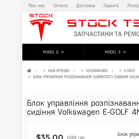
Про нас
Оплата
Доставка
Гарантії
Розп
MODEL S
MODEL 3
ІНШІ БРЕНДИ
VOLKSWAGEN
E-GOLF
БЛОК УПРАВЛІННЯ РОЗПІЗНАВАННЯ ЗАЙНЯТОСТІ СИДІННЯ VOLK
Блок управління розпізнаванн
сидіння Volkswagen E-GOLF 
Блок упра
$35,00
1588 грн