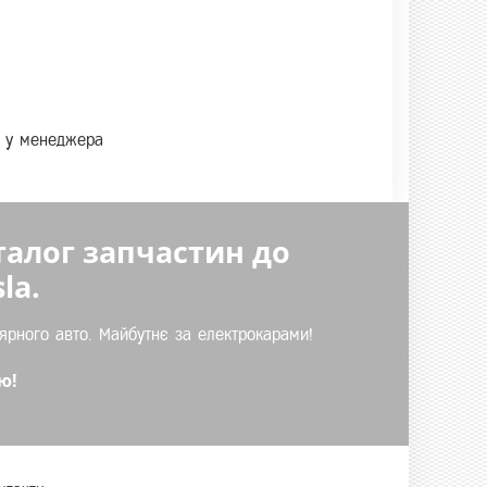
те у менеджера
талог запчастин до
la.
ярного авто. Майбутнє за електрокарами!
ю!