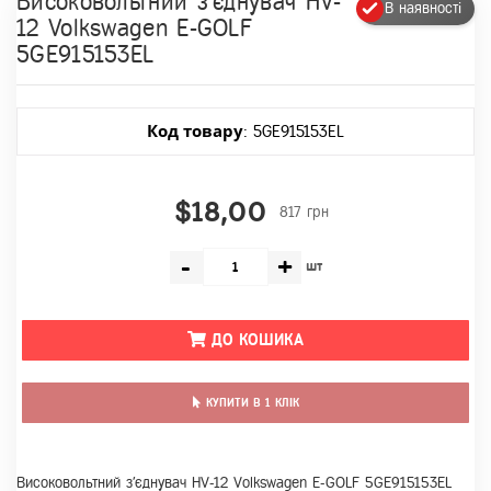
Високовольтний з'єднувач HV-
В наявності
12 Volkswagen E-GOLF
5GE915153EL
Код товару
: 5GE915153EL
$18,00
817 грн
-
+
шт
ДО КОШИКА
КУПИТИ В 1 КЛІК
Високовольтний з'єднувач HV-12 Volkswagen E-GOLF 5GE915153EL