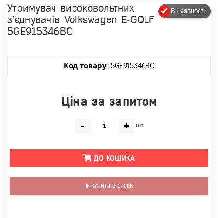
Утримувач високовольтних
В наявності
з'єднувачів Volkswagen E-GOLF
5GE915346BC
Код товару
: 5GE915346BC
Ціна за запитом
-
+
шт
ДО КОШИКА
КУПИТИ В 1 КЛІК