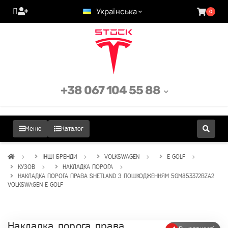
Українська
0
+38 067 104 55 88
Меню
Каталог
ІНШІ БРЕНДИ
VOLKSWAGEN
E-GOLF
КУЗОВ
НАКЛАДКА ПОРОГА
НАКЛАДКА ПОРОГА ПРАВА SHETLAND З ПОШКОДЖЕННЯМ 5GM853372BZA2
VOLKSWAGEN E-GOLF
Накладка порога права