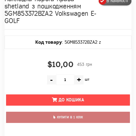
В наявності
shetland з пошкодженням
5GM853372BZA2 Volkswagen E-
GOLF
Код товару
: 5GM853372BZA2 z
$10,00
453 грн
-
+
шт
ДО КОШИКА
КУПИТИ В 1 КЛІК