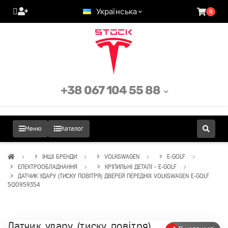
Українська
0
+38 067 104 55 88
Меню
Каталог
ІНШІ БРЕНДИ
VOLKSWAGEN
E-GOLF
ЕЛЕКТРООБЛАДНАННЯ
КРІПИЛЬНІ ДЕТАЛІ - E-GOLF
ДАТЧИК УДАРУ (ТИСКУ ПОВІТРЯ) ДВЕРЕЙ ПЕРЕДНІХ VOLKSWAGEN E-GOLF
5Q0959354
Датчик удару (тиску повітря)