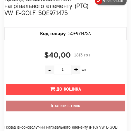
В наявності
нагрівального елементу (РТС)
VW E-GOLF 5QE971475
Код товару
: 5QE971475A
$40,00
1813 грн
-
+
шт
ДО КОШИКА
КУПИТИ В 1 КЛІК
Провід високовольтний нагрівального елементу (РТС) VW E-GOLF