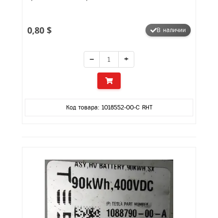
0,80 $
В наличии
−
+
Код товара: 1018552-00-C RHT