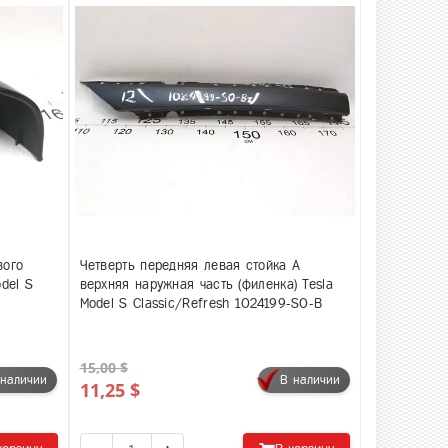
вого
Четверть передняя левая стойка А
del S
верхняя наружная часть (филенка) Tesla
Model S Classic/Refresh 1024199-S0-B
15,00 $
 наличии
В наличии
11,25 $