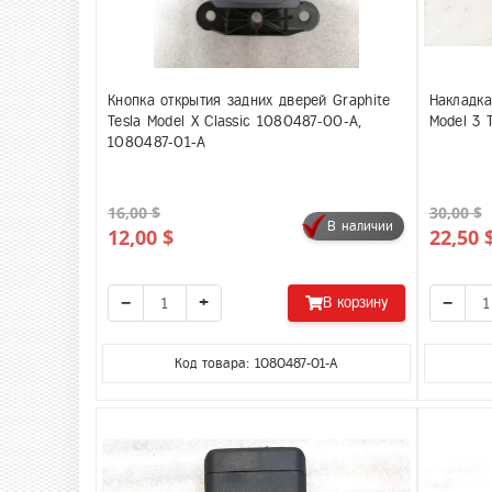
Кнопка открытия задних дверей Graphite
Накладка
Tesla Model X Classic 1080487-00-A,
Model 3 
1080487-01-A
16,00 $
30,00 $
В наличии
12,00 $
22,50 
−
+
−
В корзину
Код товара: 1080487-01-A