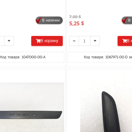
7,00 $
В наличии
В
5,25 $
+
−
+
В корзину
В 
Код товара: 1047000-00-A
Код товара: 1067971-00-D s