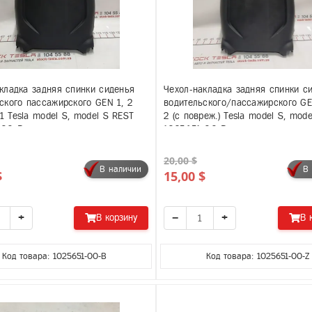
кладка задняя спинки сиденья
Чехол-накладка задняя спинки с
ского пассажирского GEN 1, 2
водительского/пассажирского G
 Tesla model S, model S REST
2 (с повреж.) Tesla model S, mod
-00-B
1025651-00-B
20,00 $
В наличии
В
$
15,00 $
+
−
+
В корзину
В 
Код товара: 1025651-00-B
Код товара: 1025651-00-Z