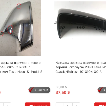
 зеркала наружного левого
Накладка зеркала наружного пра
2148.3005 CHROME с
верхняя (скорлупа) PBSB Tesla Mo
нием Tesla Model S, Model S
Classic/Refresh 1010104-00-A
41317-00
50,00 $
В наличии
В
$
37,50 $