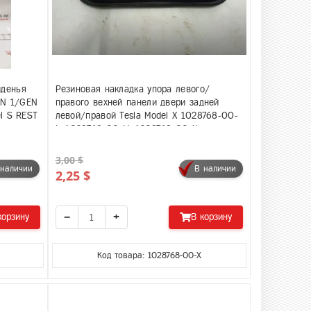
иденья
Резиновая накладка упора левого/
EN 1/GEN
правого вехней панели двери задней
el S REST
левой/правой Tesla Model X 1028768-00-
L, 1028768-00-M, 1028768-00-X
3,00 $
 наличии
В наличии
2,25 $
−
+
корзину
В корзину
Код товара: 1028768-00-X