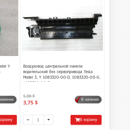
del Y
Воздуховод центральной панели
-
водительский без сервопривода Tesla
Model 3, Y 1083320-00-D, 1083320-00-G,
1083320-00-F
5,00 $
 наличии
В наличии
3,75 $
−
+
корзину
В корзину