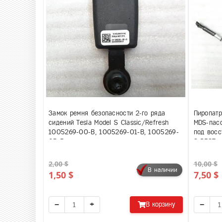
Замок ремня безопасности 2-го ряда
Пиропатр
сидений Tesla Model S Classic/Refresh
MDS-пасс
1005269-00-B, 1005269-01-B, 1005269-
под восс
05-E
S REST, 
2,00 $
10,00 $
В наличии
1,50 $
7,50 $
−
+
−
В корзину