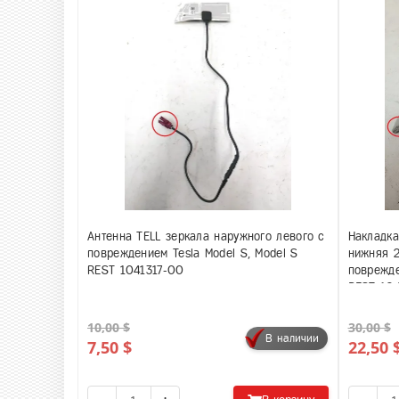
Антенна TELL зеркала наружного левого с
Накладка
повреждением Tesla Model S, Model S
нижняя 
REST 1041317-00
поврежде
REST 10
10,00 $
30,00 $
В наличии
7,50 $
22,50 