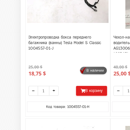
Электропроводка бокса переднего
Чехол-на
багажника (ванны) Tesla Model S Classic
водитель
1004557-01-J
AG130061
1025651
25,00 $
40,00 $
В наличии
18,75 $
25,00 
−
+
−
В корзину
Код товара: 1004557-01-H