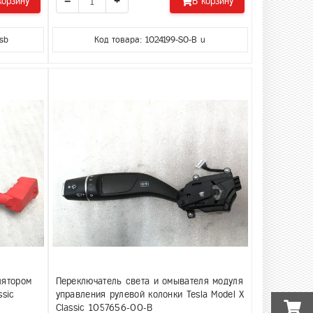
−
+
корзину
В корзину
sb
Код товара: 1024199-S0-B u
лятором
Переключатель света и омывателя модуля
ssic
управления рулевой колонки Tesla Model X
Classic 1057656-00-B