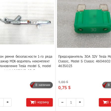
он ремня безопасности 1-го ряда
Предохранитель 30A 32V Tesla Mo
ажир MDX-водитель некомплект
Classic, Model S Classic 4604602
тановление Tesla model S, model
4635023
model X 1005265-05-F
1,00 $
В наличии
В
0,75 $
+
−
+
В корзину
В 