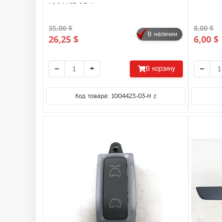
1004423-03-H
35,00 $
8,00 $
В наличии
26,25 $
6,00 $
−
+
−
В корзину
Код товара: 1004423-03-H z