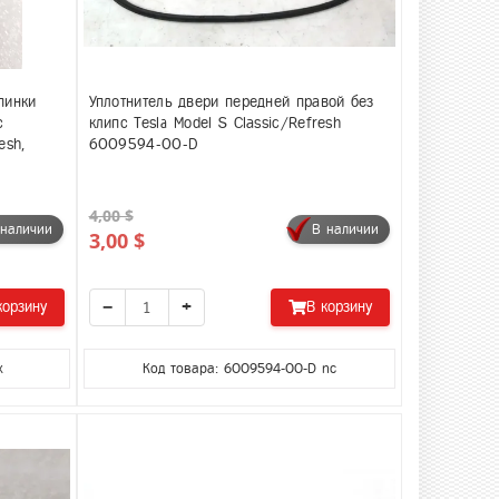
пинки
Уплотнитель двери передней правой без
с
клипс Tesla Model S Classic/Refresh
esh,
6009594-00-D
4,00 $
 наличии
В наличии
3,00 $
−
+
корзину
В корзину
x
Код товара: 6009594-00-D nc