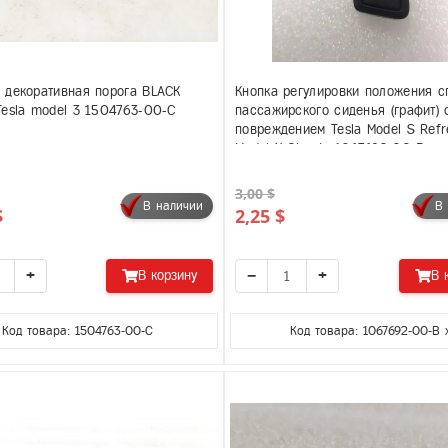
 декоративная порога BLACK
Кнопка регулировки положения с
Tesla model 3 1504763-00-C
пассажирского сиденья (графит) 
повреждением Tesla Model S Refr
Model X Classic 1067692-00-B
3,00 $
В наличии
В
$
2,25 $
+
−
+
В корзину
В 
Код товара: 1504763-00-C
Код товара: 1067692-00-B 