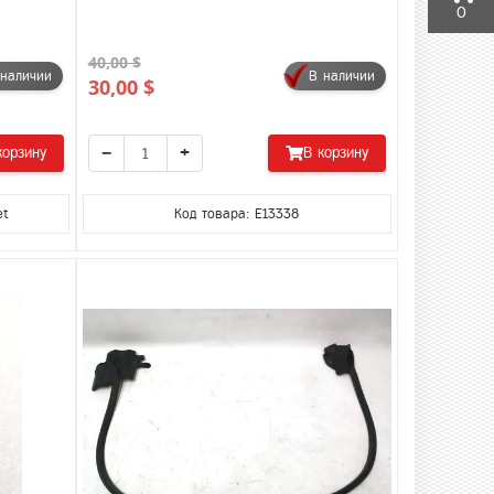
0
40,00 $
 наличии
В наличии
30,00 $
−
+
корзину
В корзину
et
Код товара: E13338