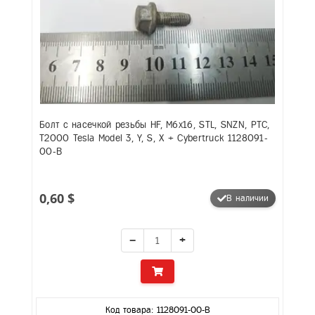
Болт с насечкой резьбы HF, M6x16, STL, SNZN, PTC,
T2000 Tesla Model 3, Y, S, X + Cybertruck 1128091-
00-B
0,60 $
В наличии
−
+
Код товара: 1128091-00-B