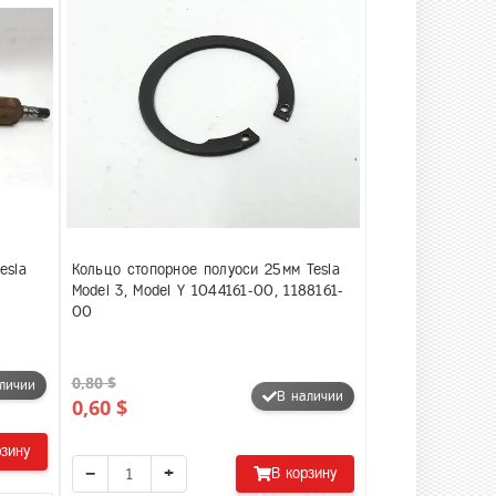
esla
Кольцо стопорное полуоси 25мм Tesla
Model 3, Model Y 1044161-00, 1188161-
00
0,80 $
личии
В наличии
0,60 $
рзину
−
+
В корзину