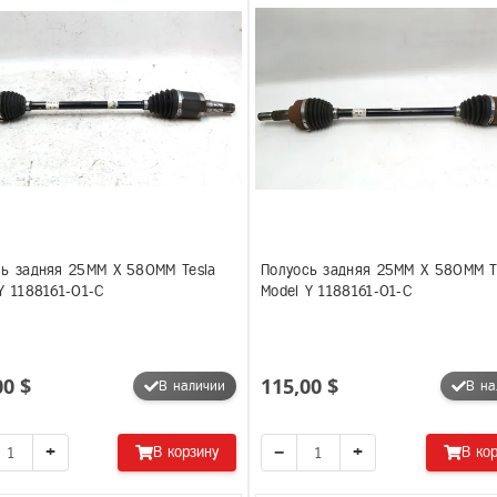
сь задняя 25MM X 580MM Tesla
Полуось задняя 25MM X 580MM T
Y 1188161-01-C
Model Y 1188161-01-C
00 $
115,00 $
В наличии
В на
+
−
+
В корзину
В ко