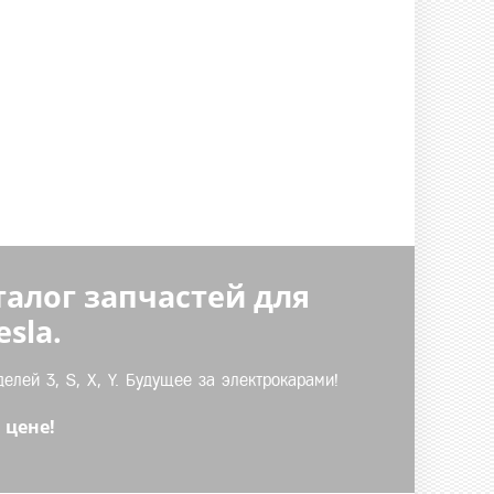
талог запчастей для
sla.
лей 3, S, X, Y. Будущее за электрокарами!
 цене!