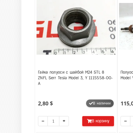
Гайка полуоси с шайбой M24 STL 8
Полуо
ZNFL Serr Tesla Model 3, Y 1115558-00-
Model 
A
2,80 $
115,
В наличии
−
+
−
В корзину