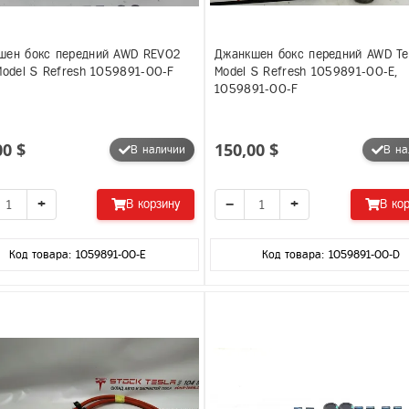
шен бокс передний AWD REV02
Джанкшен бокс передний AWD Te
Model S Refresh 1059891-00-F
Model S Refresh 1059891-00-E,
1059891-00-F
00 $
150,00 $
В наличии
В на
+
−
+
В корзину
В ко
Код товара: 1059891-00-E
Код товара: 1059891-00-D