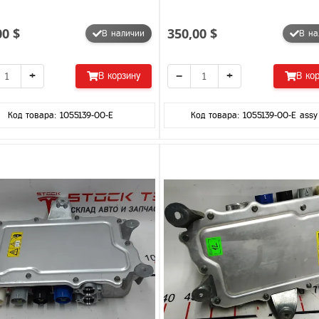
00 $
350,00 $
В наличии
В на
+
−
+
В корзину
В ко
Код товара: 1055139-00-E
Код товара: 1055139-00-E assy