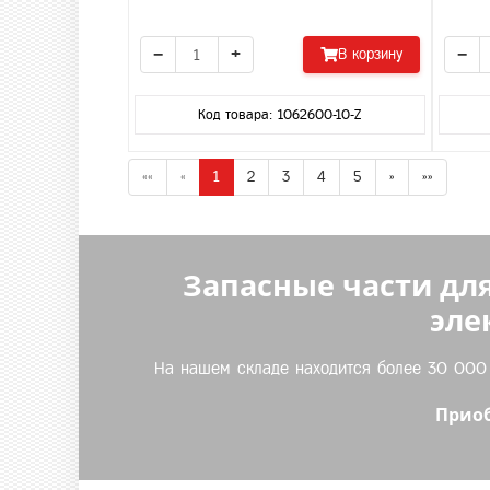
−
+
−
В корзину
Код товара: 1062600-10-Z
««
«
1
2
3
4
5
»
»»
Запасные части для
эле
На нашем складе находится более 30 000 т
Приоб