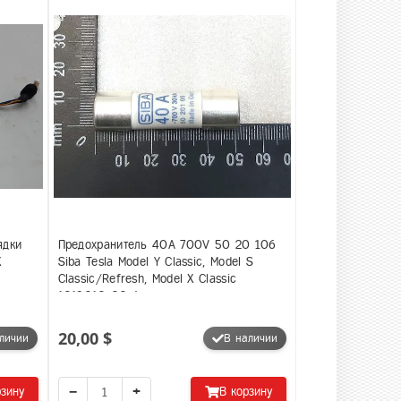
ядки
Предохранитель 40A 700V 50 20 106
X
Siba Tesla Model Y Classic, Model S
Classic/Refresh, Model X Classic
1019010-00-A
20,00 $
личии
В наличии
−
+
рзину
В корзину