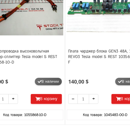
опроводка высоковольтная
Плата чарджер блока GEN3 48A, 
р-сплиттер Tesla model S REST
REV03 Tesla model S REST 10356
68-10-D
F
00 $
140,00 $
В наличии
В на
+
−
+
В корзину
В ко
Код товара: 1055868-10-D
Код товара: 1045483-00-D