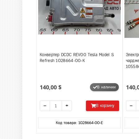
Конвертер DCDC REV00 Tesla Model S
Электр
Refresh 1028664-00-K
чардже
10558
140,00 $
140,
В наличии
−
+
−
В корзину
Код товара: 1028664-00-E