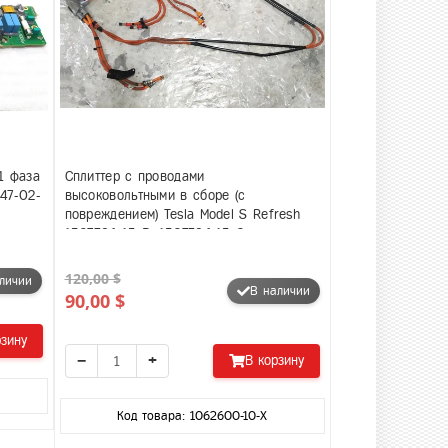
1 фаза
Сплиттер с проводами
47-02-
высоковольтными в сборе (с
повреждением) Tesla Model S Refresh
1507386-15-B, 1507386-15-C
120,00 $
личии
В наличии
90,00 $
рзину
−
+
В корзину
Код товара: 1062600-10-X