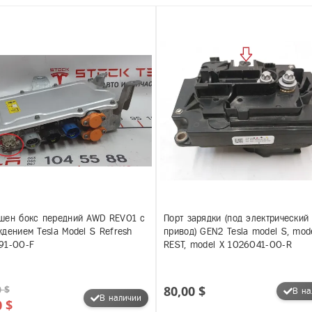
шен бокс передний AWD REV01 с
Порт зарядки (под электрический
дением Tesla Model S Refresh
привод) GEN2 Tesla model S, mod
91-00-F
REST, model X 1026041-00-R
 $
80,00 $
В на
В наличии
0 $