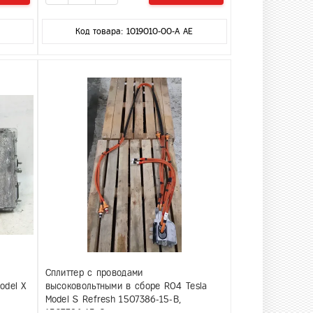
Код товара: 1019010-00-A AE
Сплиттер с проводами
odel X
высоковольтными в сборе R04 Tesla
Model S Refresh 1507386-15-B,
1507386-15-C