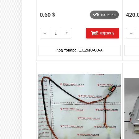
0,60 $
420,
В наличии
−
+
−
В корзину
Код товара: 1012610-00-A