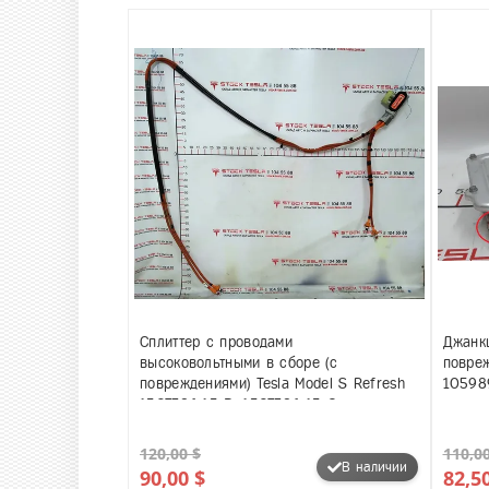
Сплиттер с проводами
Джанк
высоковольтными в сборе (с
повреж
повреждениями) Tesla Model S Refresh
10598
1507386-15-B, 1507386-15-C
120,00 $
110,00
В наличии
90,00 $
82,5