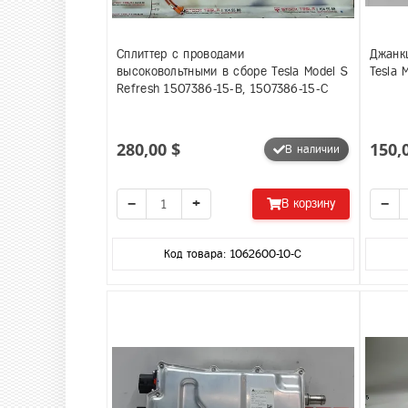
Сплиттер с проводами
Джанк
высоковольтными в сборе Tesla Model S
Tesla 
Refresh 1507386-15-B, 1507386-15-C
280,00 $
150,
В наличии
−
+
−
В корзину
Код товара: 1062600-10-C