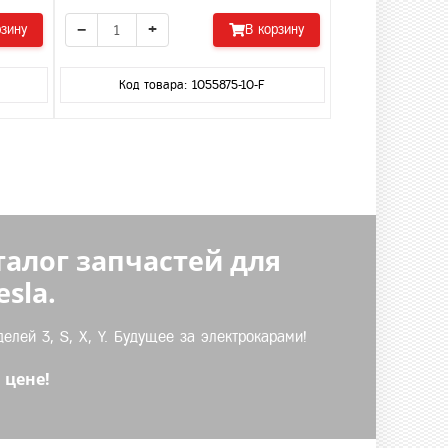
−
+
рзину
В корзину
Код товара: 1055875-10-F
талог запчастей для
sla.
лей 3, S, X, Y. Будущее за электрокарами!
 цене!