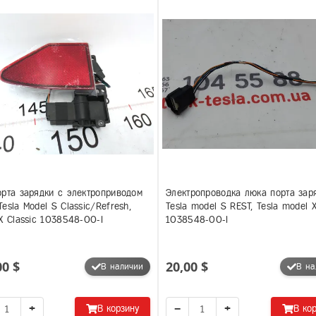
рта зарядки с электроприводом
Электропроводка люка порта зар
esla Model S Classic/Refresh,
Tesla model S REST, Tesla model 
X Classic 1038548-00-I
1038548-00-I
00 $
20,00 $
В наличии
В на
+
−
+
В корзину
В ко