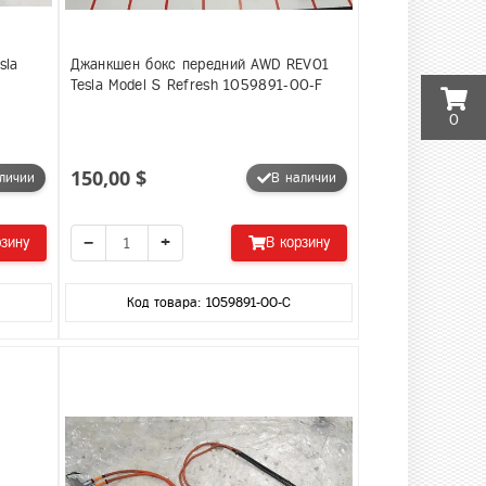
sla
Джанкшен бокс передний AWD REV01
Tesla Model S Refresh 1059891-00-F
0
150,00 $
личии
В наличии
−
+
рзину
В корзину
Код товара: 1059891-00-C