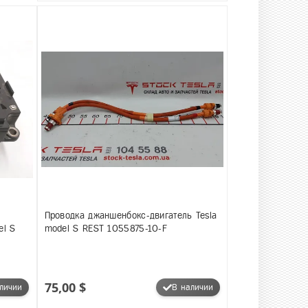
Проводка джаншенбокс-двигатель Tesla
el S
model S REST 1055875-10-F
75,00 $
личии
В наличии