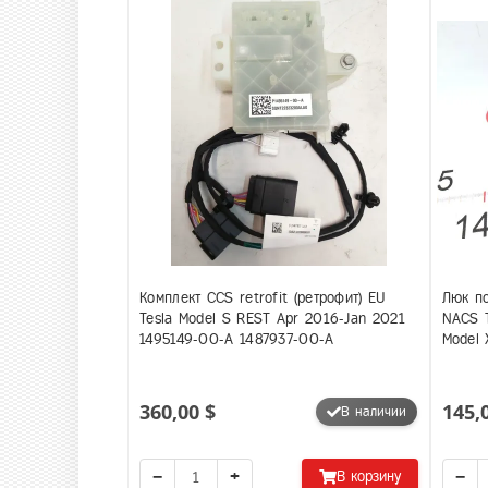
Комплект CCS retrofit (ретрофит) EU
Люк по
Tesla Model S REST Apr 2016-Jan 2021
NACS T
1495149-00-A 1487937-00-A
Model 
360,00 $
145,
В наличии
−
+
−
В корзину