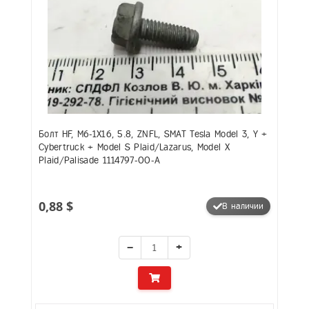
Болт HF, M6-1X16, 5.8, ZNFL, SMAT Tesla Model 3, Y +
Cybertruck + Model S Plaid/Lazarus, Model X
Plaid/Palisade 1114797-00-A
0,88 $
В наличии
−
+