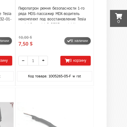
Пиропатрон ремня безопасности 1-го
 Tesla
ряда MDS-пассажир MDX-водитель
32-01-
некомплект под восстановление Tesla
0
model S, model S REST, model X
1005265-05-F
10,00 $
личии
В наличии
7,50 $
−
+
рзину
В корзину
t
Код товара: 1005265-05-F w rst