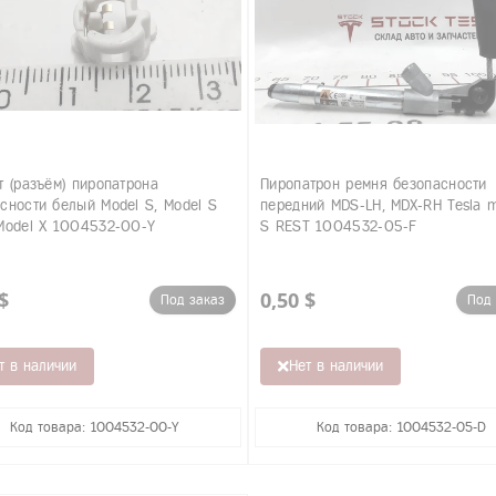
т (разъём) пиропатрона
Пиропатрон ремня безопасности
сности белый Model S, Model S
передний MDS-LH, MDX-RH Tesla m
Model X 1004532-00-Y
S REST 1004532-05-F
$
0,50 $
Под заказ
Под 
т в наличии
Нет в наличии
Код товара: 1004532-00-Y
Код товара: 1004532-05-D