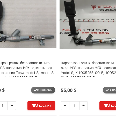
трон ремня безопасности 1-го
Пиропатрон ремня безопасности 
MDS-пассажир MDX-водитель под
ряда MDS-пассажир MDX-водитель
новление Tesla model S, model S
Model S, X 1005265-00-B, 1005
 model X 1005265-05-F
01-B, 1005265-05-F
0 $
55,00 $
В наличии
В на
+
−
+
В корзину
В ко