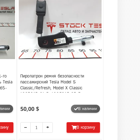
1-го
Пиропатрон ремня безопасности
 Tesla
пассажирский Tesla Model S
265-
Classic/Refresh, Model X Classic
1005265-01-B, 1005265-05-F,
1005265-00-B
50,00 $
личии
В наличии
−
+
рзину
В корзину