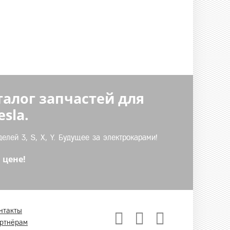
талог запчастей для
sla.
лей 3, S, X, Y. Будущее за электрокарами!
 цене!
нтакты
ртнёрам