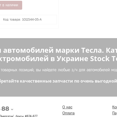
т в наличии
Код товара: 1011544-05-A
 автомобилей марки Тесла. Ка
ктромобилей в Украине Stock Te
оварных позиций, вы найдете любые з/ч для автомобилей моде
ретайте качественные запчасти по очень выгодной
5 88
О нас
Ко
Оплата
Па
 'Энергетик', боксы #824-827