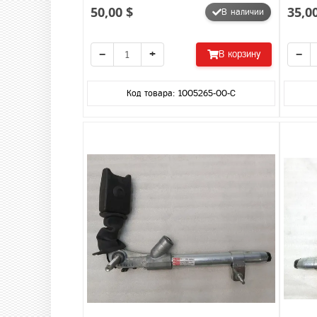
50,00 $
35,0
В наличии
−
+
−
В корзину
Код товара: 1005265-00-C