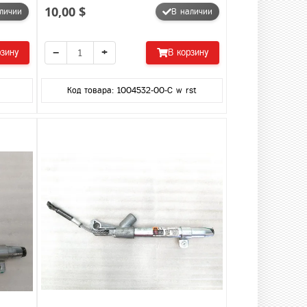
10,00 $
личии
В наличии
−
+
рзину
В корзину
Код товара: 1004532-00-C w rst