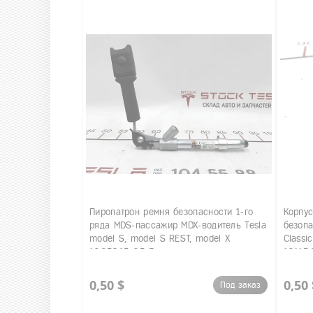
Пиропатрон ремня безопасности 1-го
Корпус
ряда MDS-пассажир MDX-водитель Tesla
безопа
model S, model S REST, model X
Classi
1005265-05-F
10115
0,50 $
0,50 
Под заказ