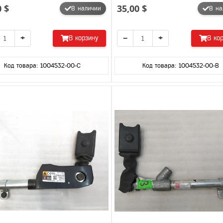
0 $
35,00 $
В наличии
В на
+
−
+
В корзину
В ко
Код товара: 1004532-00-C
Код товара: 1004532-00-B