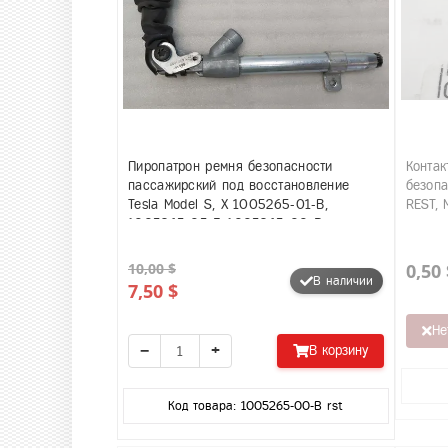
Пиропатрон ремня безопасности
Контак
пассажирский под восстановление
безопа
Tesla Model S, X 1005265-01-B,
REST, 
1005265-05-F, 1005265-00-B
10,00 $
0,50 
В наличии
7,50 $
Не
−
+
В корзину
Код товара: 1005265-00-B rst