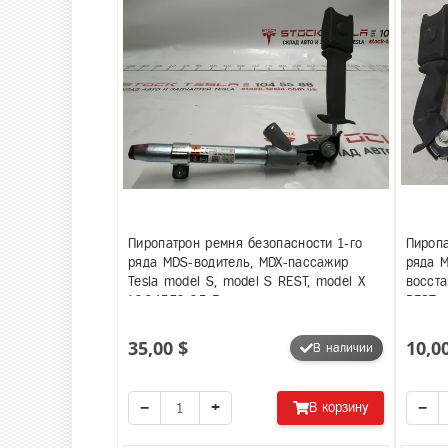
Пиропатрон ремня безопасности 1-го
Пиропа
ряда MDS-водитель, MDX-пассажир
ряда 
Tesla model S, model S REST, model X
восста
1004532-05-F
REST,
35,00 $
10,0
В наличии
−
+
−
В корзину