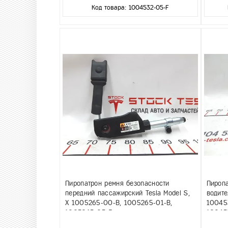
Код товара: 1004532-05-F
Пиропатрон ремня безопасности
Пиропа
передний пассажирский Tesla Model S,
водите
X 1005265-00-B, 1005265-01-B,
10045
1005265-05-F
10045