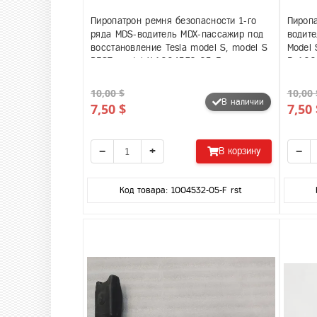
Пиропатрон ремня безопасности 1-го
Пиропа
ряда MDS-водитель MDX-пассажир под
водите
восстановление Tesla model S, model S
Model 
REST, model X 1004532-05-F
B, 10
10,00 $
10,00 
В наличии
7,50 $
7,50 
−
+
−
В корзину
Код товара: 1004532-05-F rst