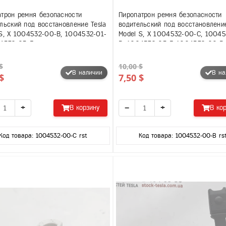
трон ремня безопасности
Пиропатрон ремня безопасности
льский под восстановление Tesla
водительский под восстановление
S, X 1004532-00-B, 1004532-01-
Model S, X 1004532-00-C, 10045
04532-05-F
B, 1004532-05-F, 1004532-00-B
$
10,00 $
В наличии
В на
$
7,50 $
+
−
+
В корзину
В ко
Код товара: 1004532-00-C rst
Код товара: 1004532-00-B rs