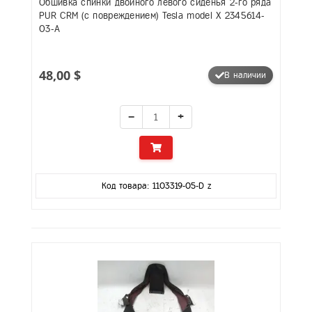
Обшивка спинки двойного левого сиденья 2-го ряда
PUR CRM (с повреждением) Tesla model X 2345614-
03-A
48,00 $
В наличии
−
+
Код товара: 1103319-05-D z