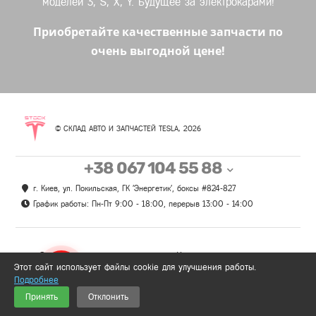
моделей 3, S, X, Y. Будущее за электрокарами!
Приобретайте качественные запчасти по
очень выгодной цене!
© СКЛАД АВТО И ЗАПЧАСТЕЙ TESLA, 2026
+38 067 104 55 88
г. Киев, ул. Покильская, ГК 'Энергетик', боксы #824-827
График работы: Пн-Пт 9:00 - 18:00, перерыв 13:00 - 14:00
О нас
Контакты
Этот сайт использует файлы cookie для улучшения работы.
Оплата
Партнёрам
Подробнее
Доставка
Отзывы
0
Принять
Отклонить
Гарантии и возврат
Политика безопасности