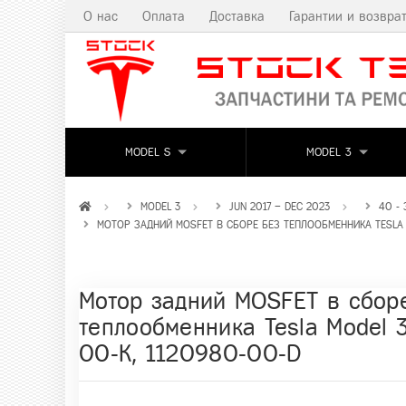
О нас
Оплата
Доставка
Гарантии и возвра
MODEL S
MODEL 3
MODEL 3
JUN 2017 – DEC 2023
40 -
МОТОР ЗАДНИЙ MOSFET В СБОРЕ БЕЗ ТЕПЛООБМЕННИКА TESLA M
Мотор задний MOSFET в сбор
теплообменника Tesla Model 3
00-K, 1120980-00-D