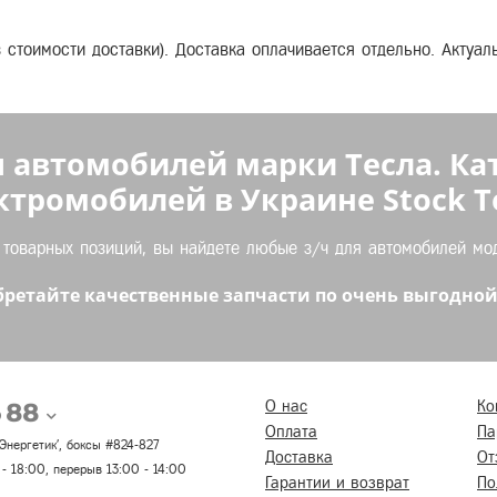
з стоимости доставки). Доставка оплачивается отдельно. Актуа
 автомобилей марки Тесла. Ка
ктромобилей в Украине Stock Te
оварных позиций, вы найдете любые з/ч для автомобилей моде
ретайте качественные запчасти по очень выгодной
5 88
О нас
Ко
Оплата
Па
 'Энергетик', боксы #824-827
Доставка
От
 - 18:00, перерыв 13:00 - 14:00
Гарантии и возврат
По