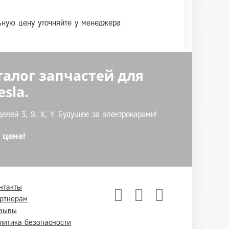
льную цену уточняйте у менеджера
талог запчастей для
sla.
лей 3, S, X, Y. Будущее за электрокарами!
 цене!
нтакты
ртнёрам
зывы
литика безопасности