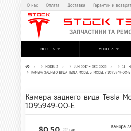
О нас
Оплата
Доставка
Гарантии и возвра
MODEL S
MODEL 3
MODEL 3
JUN 2017 – DEC 2023
11 -
КАМЕРА ЗАДНЕГО ВИДА TESLA MODEL 3, MODEL Y 1095949-00-E
Камера заднего вида Tesla Mo
1095949-00-E
Камера за
$0,50
22 грн