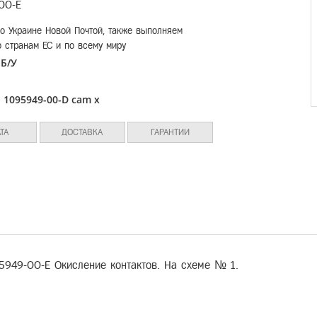
00-E
о Украине Новой Почтой, также выполняем
о странам ЕС и по всему миру
Б/У
:
л
1095949-00-D cam x
:
ТА
ДОСТАВКА
ГАРАНТИИ
95949-00-E Окисление контактов. На схеме № 1.