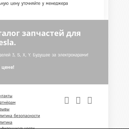
льную цену уточняйте у менеджера
талог запчастей для
sla.
лей 3, S, X, Y. Будущее за электрокарами!
 цене!
нтакты
ртнёрам
зывы
литика безопасности
литика
нфиденциальности