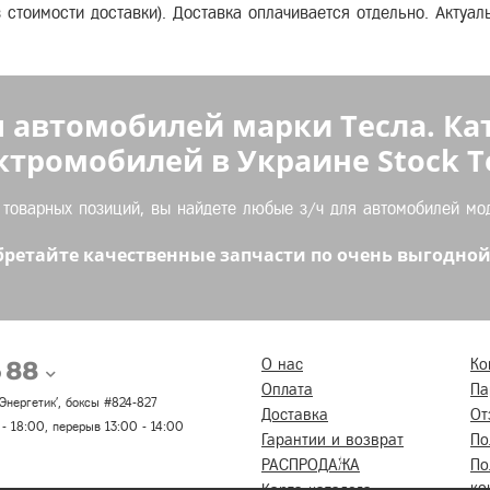
з стоимости доставки). Доставка оплачивается отдельно. Актуа
 автомобилей марки Тесла. Ка
ктромобилей в Украине Stock Te
оварных позиций, вы найдете любые з/ч для автомобилей моде
ретайте качественные запчасти по очень выгодной
5 88
О нас
Ко
Оплата
Па
 'Энергетик', боксы #824-827
Доставка
От
 - 18:00, перерыв 13:00 - 14:00
Гарантии и возврат
По
РАСПРОДАЖА
По
ко