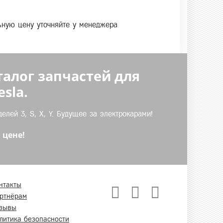
льную цену уточняйте у менеджера
талог запчастей для
sla.
лей 3, S, X, Y. Будущее за электрокарами!
 цене!
нтакты
ртнёрам
зывы
литика безопасности