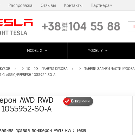
т
Распродажа
Отзывы
Контакты
Партнерам
MODEL X
MODEL Y
 КУЗОВ
10 - 10 - ПАНЕЛИ КУЗОВА
ПАНЕЛИ ЗАДНЕЙ ЧАСТИ КУЗОВА
 CLASSIC/REFRESH 1055952-S0-A
жерон AWD RWD
В наличии
h 1055952-S0-A
 задняя правая лонжерон AWD RWD Tesla