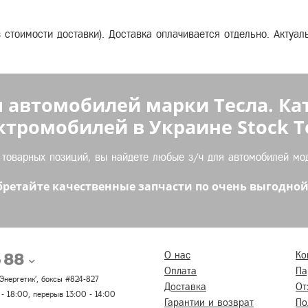
з стоимости доставки). Доставка оплачивается отдельно. Актуа
 автомобилей марки Тесла. Ка
ктромобилей в Украине Stock Te
оварных позиций, вы найдете любые з/ч для автомобилей моде
ретайте качественные запчасти по очень выгодной
5 88
О нас
Ко
Оплата
Па
 'Энергетик', боксы #824-827
Доставка
От
 - 18:00, перерыв 13:00 - 14:00
Гарантии и возврат
По