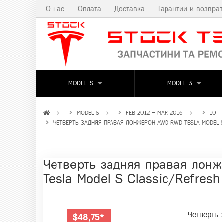
О нас
Оплата
Доставка
Гарантии и возвра
MODEL S
MODEL 3
MODEL S
FEB 2012 – MAR 2016
10 -
ЧЕТВЕРТЬ ЗАДНЯЯ ПРАВАЯ ЛОНЖЕРОН AWD RWD TESLA MODEL S
Четверть задняя правая лон
Tesla Model S Classic/Refres
Четверть
$48,75*