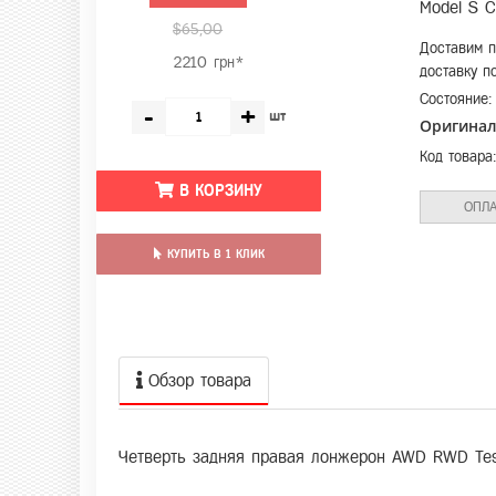
Model S C
$65,00
Доставим п
2210 грн*
доставку п
Состояние
-
+
шт
Оригина
Код товара
В КОРЗИНУ
ОПЛА
КУПИТЬ В 1 КЛИК
Обзор товара
Четверть задняя правая лонжерон AWD RWD Tes