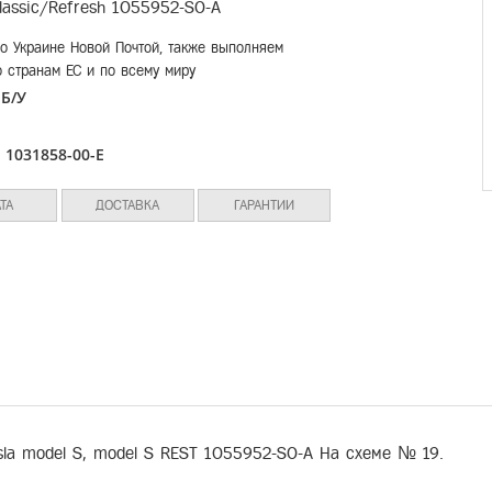
lassic/Refresh 1055952-S0-A
о Украине Новой Почтой, также выполняем
о странам ЕС и по всему миру
Б/У
:
л
1031858-00-E
:
ТА
ДОСТАВКА
ГАРАНТИИ
la model S, model S REST 1055952-S0-A На схеме № 19.