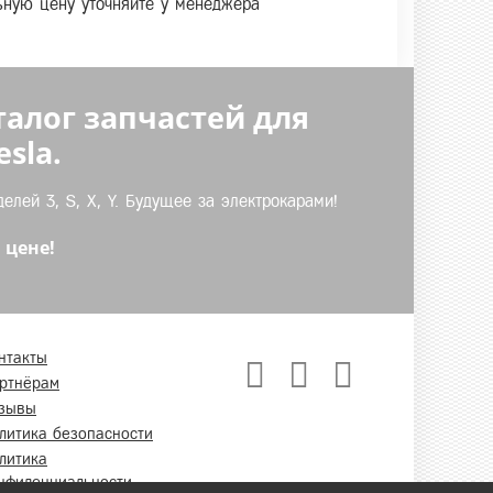
льную цену уточняйте у менеджера
талог запчастей для
sla.
лей 3, S, X, Y. Будущее за электрокарами!
 цене!
нтакты
ртнёрам
зывы
литика безопасности
литика
нфиденциальности