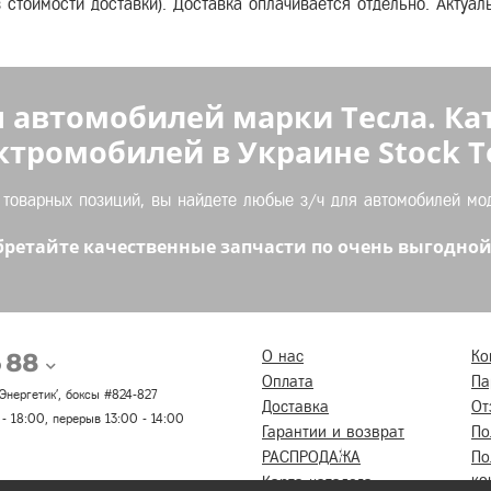
з стоимости доставки). Доставка оплачивается отдельно. Актуа
 автомобилей марки Тесла. Ка
ктромобилей в Украине Stock Te
оварных позиций, вы найдете любые з/ч для автомобилей моде
ретайте качественные запчасти по очень выгодной
5 88
О нас
Ко
Оплата
Па
 'Энергетик', боксы #824-827
Доставка
От
 - 18:00, перерыв 13:00 - 14:00
Гарантии и возврат
По
РАСПРОДАЖА
По
ко
Карта каталога