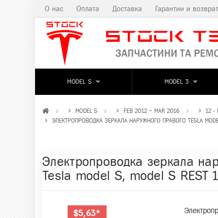
О нас
Оплата
Доставка
Гарантии и возвра
MODEL S
MODEL 3
MODEL S
FEB 2012 – MAR 2016
12 
ЭЛЕКТРОПРОВОДКА ЗЕРКАЛА НАРУЖНОГО ПРАВОГО TESLA MODEL
Электропроводка зеркала на
Tesla model S, model S REST 
Электропр
$5,63*