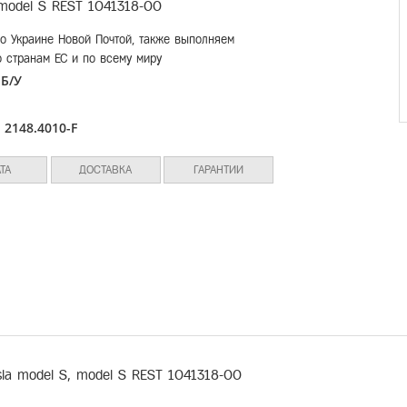
 model S REST 1041318-00
о Украине Новой Почтой, также выполняем
о странам ЕС и по всему миру
Б/У
:
л
2148.4010-F
:
ТА
ДОСТАВКА
ГАРАНТИИ
sla model S, model S REST 1041318-00