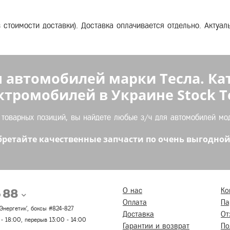
з стоимости доставки). Доставка оплачивается отдельно. Актуа
 автомобилей марки Тесла. Ка
ктромобилей в Украине Stock Te
оварных позиций, вы найдете любые з/ч для автомобилей моде
ретайте качественные запчасти по очень выгодной
5 88
О нас
Ко
Оплата
Па
 'Энергетик', боксы #824-827
Доставка
От
 - 18:00, перерыв 13:00 - 14:00
Гарантии и возврат
По