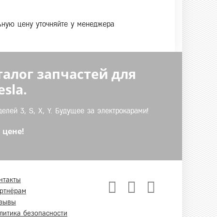
льную цену уточняйте у менеджера
талог запчастей для
sla.
лей 3, S, X, Y. Будущее за электрокарами!
 цене!
нтакты
ртнёрам
зывы
литика безопасности