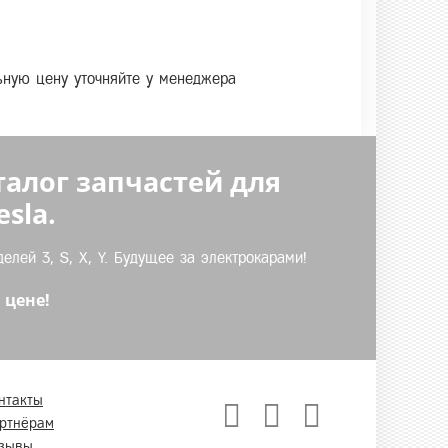
льную цену уточняйте у менеджера
талог запчастей для
sla.
лей 3, S, X, Y. Будущее за электрокарами!
 цене!
нтакты
ртнёрам
зывы