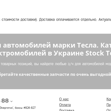
з стоимости доставки). Доставка оплачивается отдельно. Актуа
 автомобилей марки Тесла. Ка
ктромобилей в Украине Stock Te
оварных позиций, вы найдете любые з/ч для автомобилей моде
ретайте качественные запчасти по очень выгодной
5 88
О нас
Ко
Оплата
Па
 'Энергетик', боксы #824-827
Доставка
От