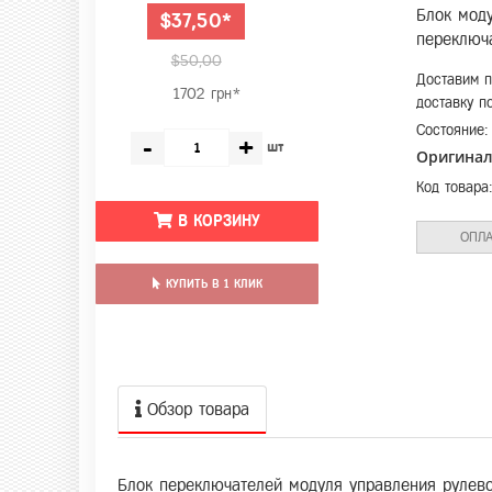
Блок моду
$37,50*
переключа
$50,00
Доставим п
1702 грн*
доставку п
Состояние
-
+
шт
Оригина
Код товара
В КОРЗИНУ
ОПЛА
КУПИТЬ В 1 КЛИК
Обзор товара
Блок переключателей модуля управления рулево